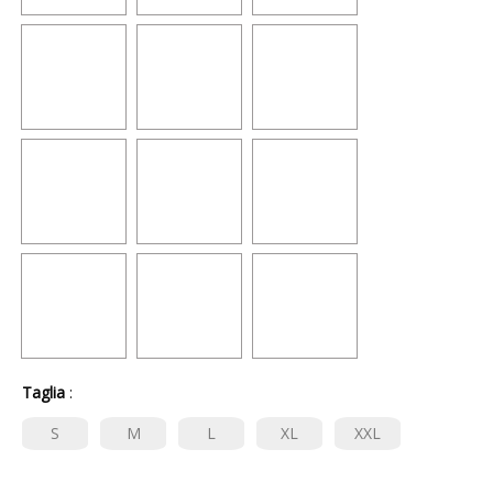
Taglia
:
S
M
L
XL
XXL