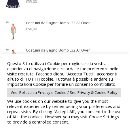
€
55,00
Costumi da Bagno Uomo L33 All Over
€
50,00
Costumi da Bagno Uomo L32 All Over
€
55,00
Questo Sito utilizza i Cookie per migliorare la vostra
esperienza di navigazione e ricorda le tue preferenze nelle
visite ripetute. Facendo clic su "Accetta Tutti", acconsenti
Teli Mare in Microfibra Double/Standard/Big/Surf dal 1
all'uso di TUTTI i cookie. Tuttavia è possibile andare su
Impostazioni Cookie per fornire un consenso controllato.
al 16
€
29,90
–
€
69,90
Vedi Politica su Privacy e Cookie / See Privacy & Cookie Policy
We use cookies on our website to give you the most
relevant experience by remembering your preferences and
repeat visits. By clicking “Accept All”, you consent to the use
of ALL the cookies. However you may visit Cookie Settings
to provide a controlled consent.
© Copyright 2015 GALASSI GROUP | GALASSI SNC |